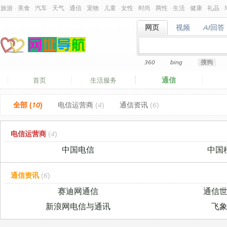
旅游
·
美食
·
汽车
·
天气
·
通信
·
宠物
·
儿童
·
女性
·
时尚
·
两性
·
生活
·
健康
·
礼品
·
网页
视频
AI回答
网页
视频
AI回答
360
bing
搜狗
通信
首页
生活服务
全部 (10)
电信运营商
(4)
通信资讯
(6)
电信运营商
(4)
中国电信
中国
通信资讯
(6)
赛迪网通信
通信
新浪网电信与通讯
飞