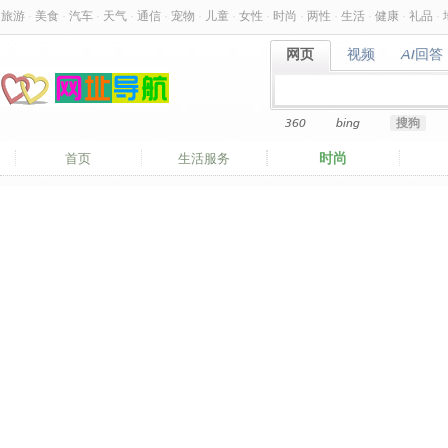
旅游
·
美食
·
汽车
·
天气
·
通信
·
宠物
·
儿童
·
女性
·
时尚
·
两性
·
生活
·
健康
·
礼品
·
网页
视频
AI回答
网页
视频
AI回答
360
bing
搜狗
时尚
首页
生活服务