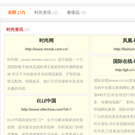
全部 (17)
时尚资讯
(8)
奢侈品
(9)
时尚资讯
(8)
时尚网
凤凰
http://www.trends.com.cn/
http://fashio
时尚网（www.trends.com.cn）是中国第一个引
国际在线
进国际数字媒体及国际博主版权的时尚潮牌新媒
http://gb.cri
体,专注于为你提供专业的潮流服装、护肤彩妆、
国际在线(www.cri.c
珠宝配饰、明星娱乐、旅行方式等新鲜丰富充满
办的中央重点新闻网站,通
乐趣的内容。
潮4种方言)对全球进行传
ELLE中国
多、传播地域最广、影响
http://www.ellechina.com/?d=1
终端网站集群。国际在线
广泛的资讯渠道和媒体资源
ELLE中国高端女性门户，全方位解读最新的时装
外记者站,与许多国家的
趋势，提供最专业的美容指南，剖析最热门的明
作关系,已发展成为拥有
星事件，倡导最健康的生活品质，分享最感人的