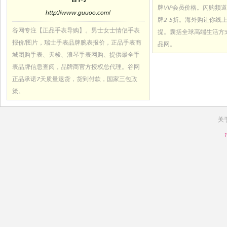
牌VIP会员价格。闪购频
http://www.guuoo.com/
牌2-5折。海外购让你线
谷网专注【正品手表导购】。男士女士情侣手表
提。囊括全球高端生活方
报价/图片，瑞士手表品牌腕表报价，正品手表商
品网。
城团购手表、天梭、浪琴手表网购、提供最全手
表品牌信息查阅，品牌商官方授权总代理。谷网
正品承诺7天质量退货，货到付款，国家三包政
策。
关