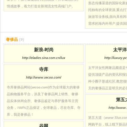
形态传播渠道的国际化新
情感故事，着力打造全新潮流女性高端门户。
托独有的全球资源,重点
旅游等业务线,面向具有
需求的海内外用户,提供
奢侈品
(9)
新浪-时尚
太平洋
http://eladies.sina.com.cn/lux
http://luxury.p
太平洋女性网奢品频道是
寺库
提供顶级产品的资讯和报
http://www.secoo.com/
种小圈子形成社区,教您
寺库奢侈品网站(secoo.com)作为全球最大的奢侈
天的奢侈品正是明天的必
品购物服务平台，涉及了奢侈品网上销售、奢侈
第五
品实体休闲会所、奢侈品鉴定与养护服务等主营
业务，100%正品保证，全球奢品，尽在寺库。寺
http://www.
库，我是奢侈品！
第五大道（www.5lux.c
网购平台，线上线下新品
谷网