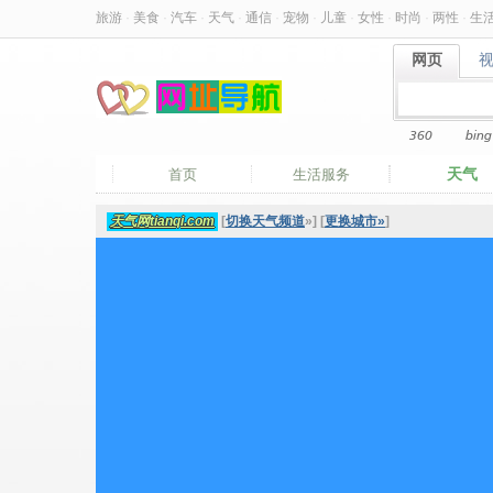
旅游
·
美食
·
汽车
·
天气
·
通信
·
宠物
·
儿童
·
女性
·
时尚
·
两性
·
生
网页
网页
360
bing
天气
首页
生活服务