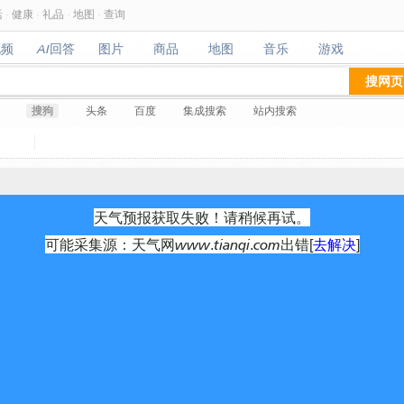
活
·
健康
·
礼品
·
地图
·
查询
视频
AI回答
图片
商品
地图
音乐
游戏
视频
AI回答
图片
商品
地图
音乐
游戏
搜网页
搜狗
头条
百度
集成搜索
站内搜索