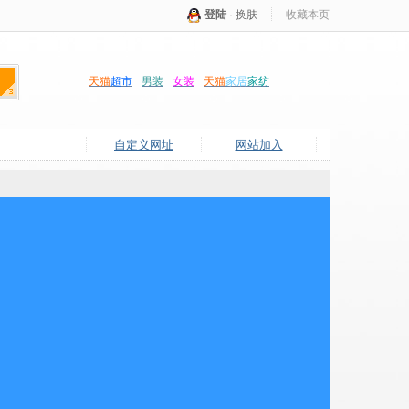
登陆
·
换肤
收藏本页
天猫
超市
男装
女装
天猫
家居
家纺
自定义网址
网站加入