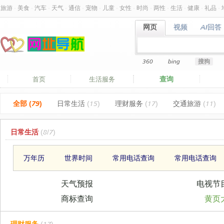
旅游
·
美食
·
汽车
·
天气
·
通信
·
宠物
·
儿童
·
女性
·
时尚
·
两性
·
生活
·
健康
·
礼品
·
网页
视频
AI回答
网页
视频
AI回答
360
bing
搜狗
查询
首页
生活服务
全部 (79)
日常生活
(15)
理财服务
(17)
交通旅游
(11)
日常生活
(8/7)
万年历
世界时间
常用电话查询
常用电话查询
天气预报
电视节
商标查询
黄页
理财服务
(17)