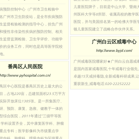
儿童医院牌子，目前是中山大学、暨南
病预防控制中心（广州市卫生检验中
州医科大学等8所部、省属高校的教学
名广州市卫生防疫站，是全市疾病预防
医院，并与美国排名第一的哈佛大学医
生监督检验检测的指导中心，担负广州
顿儿童医院建立了战略合作伙伴关系。
和慢性非传染性疾病的预防控制、相关
生监督监测检验、卫生学评价、功能学
广州白云区戒毒中心
价的业务工作，同时也是高等医学院校
http://www.byjd.com/
地。
广州戒毒医院哪家好★广州白云自愿戒
番禺区人民医院
是国内首家戒毒医院,十年戒毒行业领先
http://www.pyhospital.com.cn/
卓越15天戒掉毒隐,全新戒毒科研成果,
重获新生,戒毒电话:020-22252222
禺区中心医院是番禺区历史上最大的公
目，占地220亩，总建筑面积23.5万平方
实际开放床位1385张。是一所集医疗、
研、预防、康复、急救、健教于一体的
型综合医院，2011年通过“三级甲等医
，学科设置齐全，其中康复医学科、肿瘤
重点专科；医学影像科为市级重点学
管内科、肿瘤科、呼吸内科为区级重点