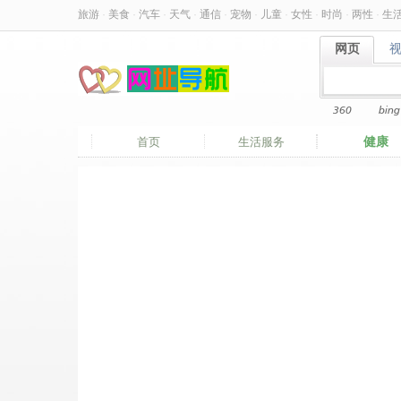
旅游
·
美食
·
汽车
·
天气
·
通信
·
宠物
·
儿童
·
女性
·
时尚
·
两性
·
生
网页
网页
360
bing
健康
首页
生活服务