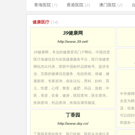
青海医院
(1)
香港医院
(2)
澳门医院
(2)
健康医疗
(14)
39健康网
http://www.39.net/
39健康网，专业的健康资讯门户网站，中国优质
医疗保健信息与在线健康服务平台，医疗保健类
网站杰出代表，荣获中国标杆品牌称号。提供专
业、完善的健康信息服务，包括疾病，保健，健
康新闻，专家咨询，病友论坛，男科，妇科，育
儿，性爱，心理，整形，减肥，药品，急救，中
中华康网
医，美容，饮食，健身，医院查询，医生查询，
全意为网
疾病查询，药品查询，疾病自测等频道。
适，或者
丁香园
可以找到
和朋友一
http://www.dxy.cn/
丁香园是面向医生、医疗机构、医药从业者以及