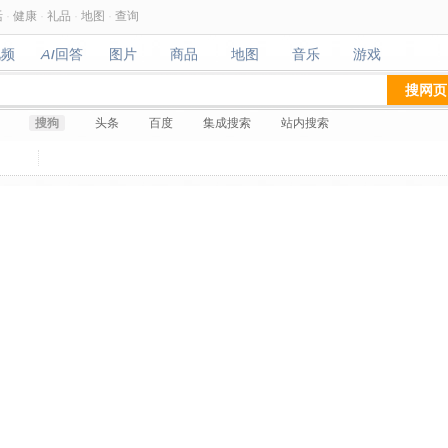
活
·
健康
·
礼品
·
地图
·
查询
视频
AI回答
图片
商品
地图
音乐
游戏
视频
AI回答
图片
商品
地图
音乐
游戏
搜网页
搜狗
头条
百度
集成搜索
站内搜索