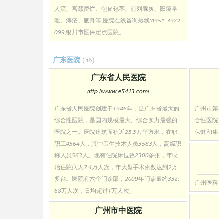
人流、宫颈糜烂、包皮包茎、前列腺炎、阳痿早
泄、痔疮、腋臭等,医院在线咨询热线:0951-3982
099,银川市医保定点医院。
广东医院
(36)
广东省人民医院
http://www.e5413.com/
广东省人民医院创建于1946年，是广东省最大的
广州市第
综合性医院，是国内规模最大、综合实力最强的
合性医院
医院之一。医院建筑面积近25.3万平方米，在职
保健和康
职工4564人，其中卫生技术人员3583人，高级职
称人员563人。现有住院床位数2300多张，年收
治住院病人7.4万人次，年大型手术例数达到2万
多台。医院有六个门诊部，2009年门诊量约332.
广州医科
68万人次，日均超过1万人次。
广州市中医院