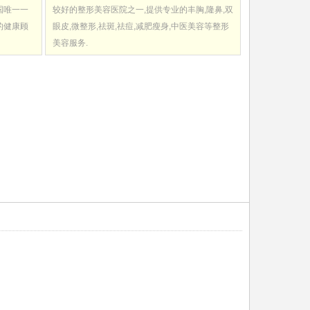
国唯一一
较好的整形美容医院之一,提供专业的丰胸,隆鼻,双
的健康顾
眼皮,微整形,祛斑,祛痘,减肥瘦身,中医美容等整形
美容服务.