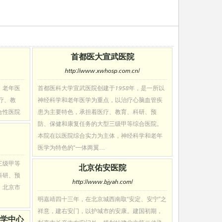
首都医大宣武医院
http://www.xwhosp.com.cn/
、老年医
首都医科大学宣武医院创建于1958年，是一所以
疗、教
神经科学和老年医学为重点，以治疗心脑血管疾
合性医院
患为主要特色，承担着医疗、教育、科研、预
防、保健和康复任务的大型三级甲等综合医院。
本院在以医院综合实力为主体，神经科学和老年
医学为特色的“一体两翼…
三级甲等
北京佑安医院
科研、预
http://www.bjyah.com/
、北京市
明嘉靖四十三年，在北京城西南取“安定、安宁”之
祥意，建右安门，以护城市的安康。建国初期，
学中心