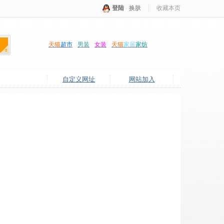
登陆
·
换肤
收藏本页
天猫
超市
男装
女装
天猫
家居
家纺
自定义网址
网站加入