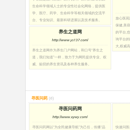
生命科学领域人士的专业性社会化网络，提供医
学、医疗、药学、生命科学等相关领域的交流平
放心医苑
台、专业知识、最新科研进展以及技术服务。
保健,美容
养生之道网
的平台,
询平台的
http://www.ys137.com/
大,权威
养生之道网作为养生门户网站，和口号“养生之
道，我们知道”一样，致力于为网民提供专业、权
威、贴切的养生资讯及各种养生服务。
寻医问药
(6)
寻医问药网
http://www.xywy.com/
寻医问药网以“为全民健康导航”为己任，传播“品
快速问医