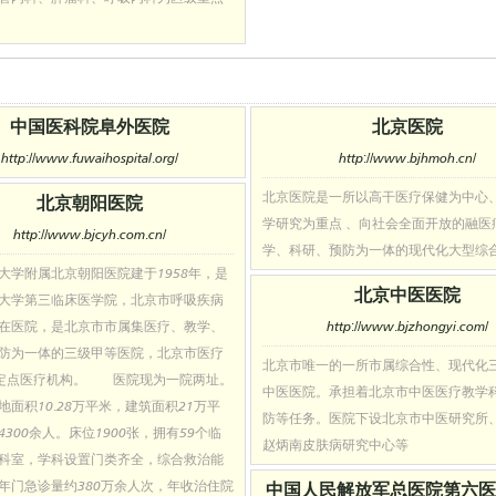
中国医科院阜外医院
北京医院
http://www.fuwaihospital.org/
http://www.bjhmoh.cn/
北京医院是一所以高干医疗保健为中心
北京朝阳医院
学研究为重点 、向社会全面开放的融医
http://www.bjcyh.com.cn/
学、科研、预防为一体的现代化大型综
大学附属北京朝阳医院建于1958年，是
北京中医医院
大学第三临床医学院，北京市呼吸疾病
在医院，是北京市市属集医疗、教学、
http://www.bjzhongyi.com/
防为一体的三级甲等医院，北京市医疗
北京市唯一的一所市属综合性、现代化
定点医疗机构。 医院现为一院两址。
中医医院。承担着北京市中医医疗教学
地面积10.28万平米，建筑面积21万平
防等任务。医院下设北京市中医研究所
300余人。床位1900张，拥有59个临
赵炳南皮肤病研究中心等
科室，学科设置门类齐全，综合救治能
年门急诊量约380万余人次，年收治住院
中国人民解放军总医院第六医