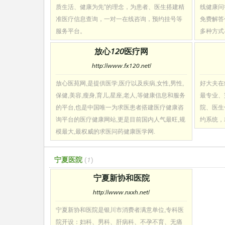
质生活、健康为先”的理念，为患者、医生搭建精
线健康问
准医疗信息查询，一对一在线咨询，预约挂号等
免费解答
服务平台。
多种方式
放心120医疗网
http://www.fx120.net/
放心医苑网,是提供医学,医疗以及疾病,女性,男性,
好大夫在
保健,美容,瘦身,育儿,星座,老人,等健康信息和服务
最专业、
的平台,也是中国唯一为求医患者搭建医疗健康咨
院、医生
询平台的医疗健康网站,更是目前国内人气最旺,规
约系统，
模最大,最权威的求医问药健康医学网.
宁夏医院
(1)
宁夏新协和医院
http://www.nxxh.net/
宁夏新协和医院是银川市消费者满意单位,专科医
院开设：妇科、男科、肝病科、不孕不育、无痛