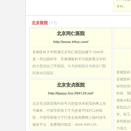
专科。
北京医院
(17)
北京同仁医院
http://www.trhos.com/
首都医科大学附属北京同仁医院始建于1886年，
是一所以眼科学、耳鼻咽喉科学为国家重点学科
的大型综合三甲医院。今天的医院分为崇文门院
首都医科
区和亦庄院区…
首都医科
北京安贞医院
研究所所
http://bjazyy.hos.999120.net/
科研、预
保险A类
北京安贞医院预约挂号为您提供本医院的网上挂
医院总占
号服务，中国导医致力于为患者寻找对口的医
米。职工4
院，中国导医致力于打造全国免费网上预约挂号
床和医技
服务平台，免费预约电话：4006-999120。
力强大。